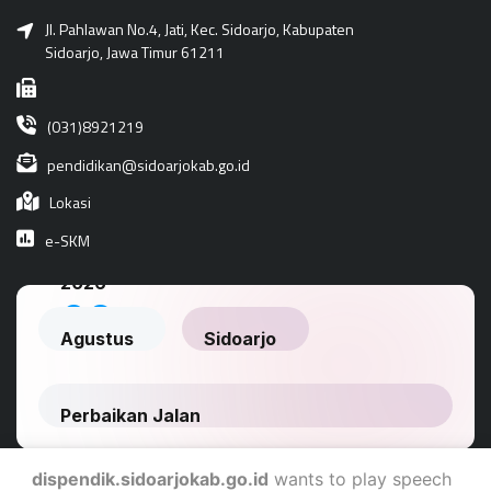
Jl. Pahlawan No.4, Jati, Kec. Sidoarjo, Kabupaten
Sidoarjo, Jawa Timur 61211
(031)8921219
pendidikan@sidoarjokab.go.id
Lokasi
e-SKM
dispendik.sidoarjokab.go.id
wants to play speech