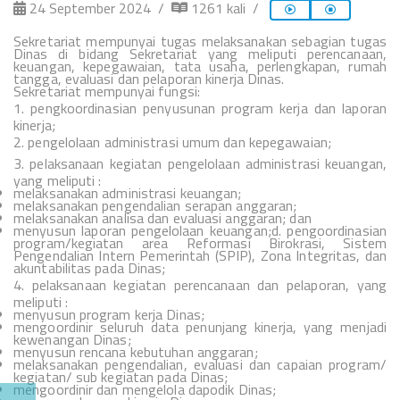
24 September 2024
1261 kali
Sekretariat mempunyai tugas melaksanakan sebagian tugas
Dinas di bidang Sekretariat yang meliputi perencanaan,
keuangan, kepegawaian,
tata usaha, perlengkapan, rumah
tangga, evaluasi dan pelaporan kinerja Dinas.
Sekretariat mempunyai fungsi:
1.
pengkoordinasian penyusunan program kerja dan laporan
kinerja;
2.
pengelolaan administrasi umum dan kepegawaian;
3.
pelaksanaan kegiatan pengelolaan administrasi keuangan,
yang meliputi :
melaksanakan administrasi keuangan;
melaksanakan pengendalian serapan anggaran;
melaksanakan analisa dan evaluasi anggaran; dan
menyusun laporan pengelolaan keuangan;d. pengoordinasian
program/kegiatan area Reformasi Birokrasi, Sistem
Pengendalian Intern Pemerintah (SPIP), Zona Integritas, dan
akuntabilitas pada Dinas;
4.
pelaksanaan kegiatan perencanaan dan pelaporan, yang
meliputi :
menyusun program kerja Dinas;
mengoordinir seluruh data penunjang kinerja, yang menjadi
kewenangan Dinas;
menyusun rencana kebutuhan anggaran;
melaksanakan pengendalian, evaluasi dan capaian program/
kegiatan/ sub kegiatan pada Dinas;
mengoordinir dan mengelola dapodik Dinas;