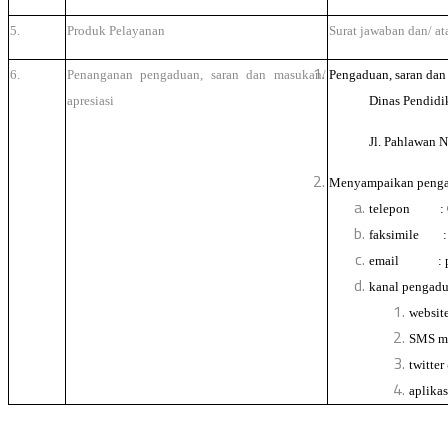
5.
Produk Pelayanan
Surat jawaban dan/ at
6.
Penanganan pengaduan, saran dan masukan/
Pengaduan, saran dan 
apresiasi
Dinas Pendidi
Jl. Pahlawan N
Menyampaikan pengad
telepon : 
faksimile :
email : pen
kanal penga
websit
SMS me
twitte
aplika