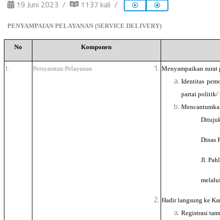
19 Juni 2023
1137 kali
PENYAMPAIAN PELAYANAN (SERVICE DELIVERY)
No
Komponen
1.
Persyaratan Pelayanan
Menyampaikan surat p
Identitas pem
partai politik
Mencantumkan 
Ditujuk
Dinas 
Jl. Pah
melalu
Hadir langsung ke Ka
Registrasi tam