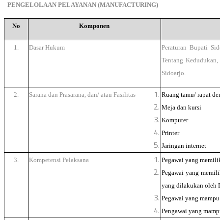
PENGELOLAAN PELAYANAN (MANUFACTURING)
No
Komponen
1.
Dasar Hukum
Peraturan Bupati S
Tentang Kedudukan, 
Sidoarjo.
2.
Sarana dan Prasarana, dan/ atau Fasilitas
Ruang tamu/ rapat de
Meja dan kursi
Komputer
Printer
Jaringan internet
3.
Kompetensi Pelaksana
Pegawai yang memili
Pegawai yang memilik
yang dilakukan oleh 
Pegawai yang mampu m
Pengawai yang mampu