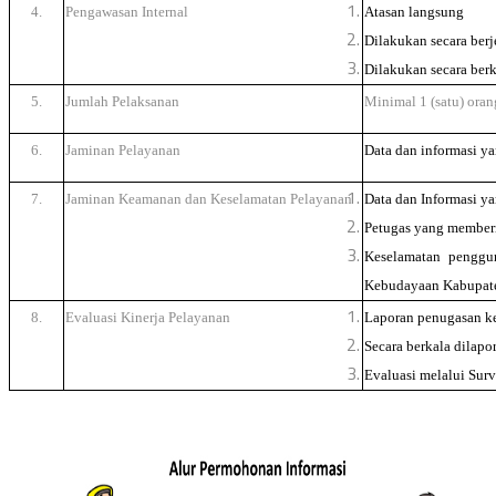
4.
Pengawasan Internal
Atasan langsung
Dilakukan secara berj
Dilakukan secara ber
5.
Jumlah Pelaksanan
Minimal 1 (satu) ora
6.
Jaminan Pelayanan
Data dan informasi ya
7.
Jaminan Keamanan dan Keselamatan Pelayanan
Data dan Informasi y
Petugas yang memberi
Keselamatan penggu
Kebudayaan Kabupaten
8.
Evaluasi Kinerja Pelayanan
Laporan penugasan ke
Secara berkala dilapo
Evaluasi melalui Sur