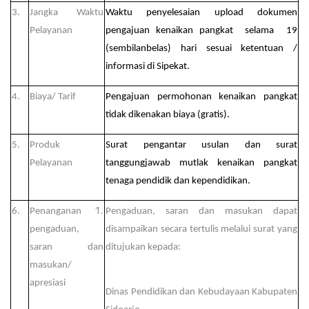
3.
Jangka Waktu
Waktu penyelesaian upload dokumen
Pelayanan
pengajuan kenaikan pangkat selama 19
(sembilanbelas) hari sesuai ketentuan /
informasi di Sipekat.
4.
Biaya/ Tarif
Pengajuan permohonan kenaikan pangkat
tidak dikenakan biaya (gratis).
5.
Produk
Surat pengantar usulan dan surat
Pelayanan
tanggungjawab mutlak kenaikan pangkat
tenaga pendidik dan kependidikan.
6.
Penanganan
Pengaduan, saran dan masukan dapat
pengaduan,
disampaikan secara tertulis melalui surat yang
saran dan
ditujukan kepada:
masukan/
apresiasi
Dinas Pendidikan dan Kebudayaan Kabupaten