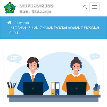
DISPENDIKBUD
Kab. Sidoarjo
Layanan
LAYANAN USULAN KENAIKAN PANGKAT JABATAN FUNGSIONAL
GURU