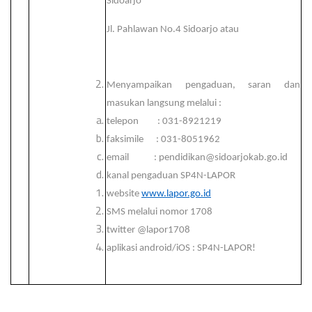
Sidoarjo
Jl. Pahlawan No.4 Sidoarjo atau
Menyampaikan pengaduan, saran dan
masukan langsung melalui :
telepon : 031-8921219
faksimile : 031-8051962
email : pendidikan@sidoarjokab.go.id
kanal pengaduan SP4N-LAPOR
website
www.lapor.go.id
SMS melalui nomor 1708
twitter @lapor1708
aplikasi android/iOS : SP4N-LAPOR!