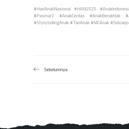
#HariAnakNasional #HAN2025 #AnakIndonesia
#Pasmar2 #AnakCerdas #AnakBerakhlak #An
#StorytellingAnak #TariAnak #MCAnak #Sidoarj
Sebelumnya