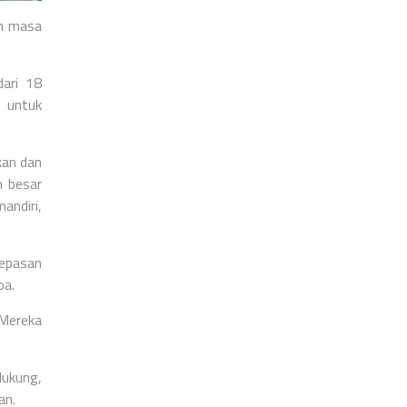
an masa
dari 18
 untuk
kan dan
n besar
andiri,
lepasan
oa.
 Mereka
dukung,
an.