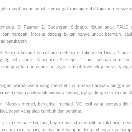
ngkah kecil berlari penuh semangat menuju satu tujuan: merayak
stimewa. Di Pasmar 2, Gedangan, Sidoarjo, ribuan anak PAUD 
dan harapan. Mereka datang bukan hanya untuk bermain, tapi
ari perubahan.
. Sriatun Subandi dan dihadiri oleh para stakeholder Dinas Pendidi
ang kebijakan di Kabupaten Sidoarjo. Di sana, sebuah komitme
n menguatkan anak-anak ini agar tumbuh menjadi generasi yang m
 tangan warna-warni yang membentuk mozaik harapan, hingga pe
 masa depan anak-anak Sidoarjo sedang dijaga dengan cinta dan d
 Mereka menari, bercerita, menjadi MC kecil yang percaya diri.
 jiwa besar yang siap tumbuh dan bersinar.
ntang kita semua—tentang bagaimana kita memilih untuk hadir, men
n cahaya itu, hari ini, menyinari Gedangan dengan hangatnya harap