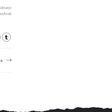
doarjo
asAnak
ya