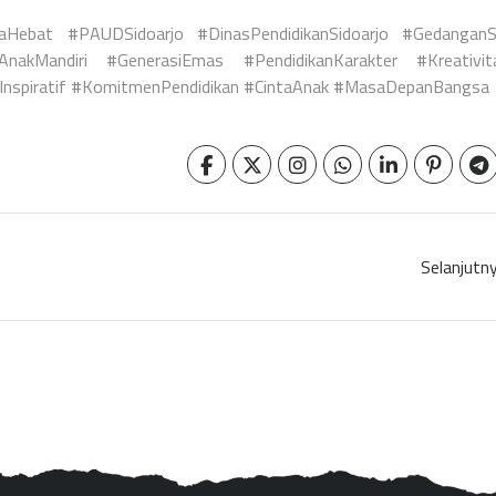
Hebat #PAUDSidoarjo #DinasPendidikanSidoarjo #GedanganSi
akMandiri #GenerasiEmas #PendidikanKarakter #Kreativit
oInspiratif #KomitmenPendidikan #CintaAnak #MasaDepanBangsa
Selanjutn