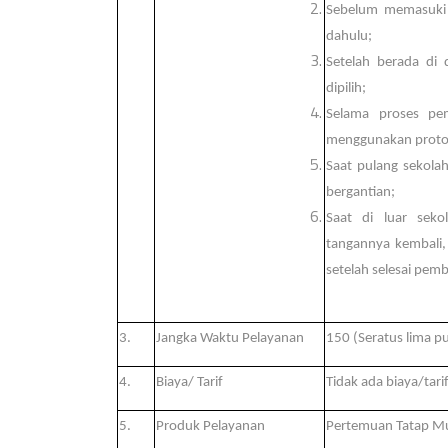
Sebelum memasuki k
dahulu;
Setelah berada di 
dipilih
;
Selama proses pem
menggunakan protok
Saat pulang sekolah
bergantian
;
Saat di luar sek
tangannya kembali, 
setelah selesai pem
3.
Jangka Waktu Pelayanan
150 (Seratus lima p
4.
Biaya/ Tarif
Tidak ada biaya/tari
5.
Produk Pelayanan
Pertemuan Tatap Mu