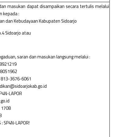
dan masukan dapat disampaikan secara tertulis melalui
n kepada :
kan dan Kebudayaan Kabupaten Sidoarjo
o.4 Sidoarjo atau
aduan, saran dan masukan langsung melalui :
8921219
-8051962
813-3676-6061
kan@sidoarjokab.go.id
SP4N-LAPOR
go.id
 1708
8
OS : SP4N-LAPOR!