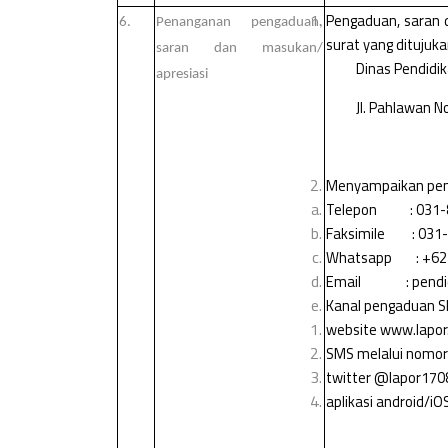
Pengaduan, saran 
6.
Penanganan pengaduan,
surat yang ditujuka
saran dan masukan/
Dinas Pendidi
apresiasi
Jl. Pahlawan N
Menyampaikan peng
Telepon :
031-
Faksimile :
031
Whatsapp : +62 
Email : pendidi
Kanal pengaduan 
website www.lapor.
SMS melalui nomor
twitter @lapor170
aplikasi android/i