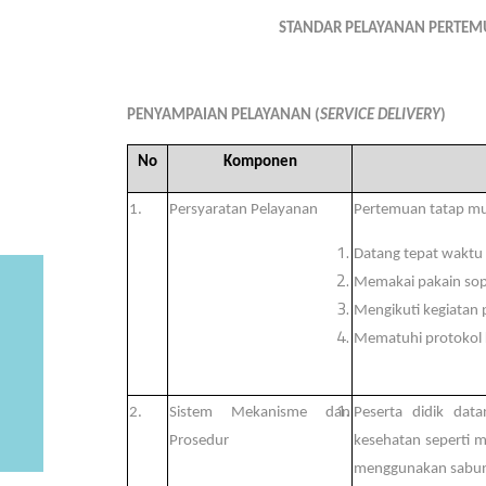
STANDAR PELAYANAN
PERTEMU
PENYAMPAIAN PELAYANAN (
SERVICE DELIVERY
)
No
Komponen
1.
Persyaratan Pelayanan
Pertemuan tatap mu
Datang tepat waktu
Memakai pakain sop
Mengikuti kegiatan 
Mematuhi protokol 
2.
Sistem Mekanisme dan
Peserta didik dat
Prosedur
kesehatan seperti m
menggunakan sabun s