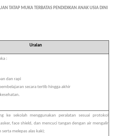
AN TATAP MUKA TERBATAS PENDIDIKAN ANAK USIA DINI
Uraian
ka :
an dan rapi
pembelajaran secara tertib hingga akhir
kesehatan.
ang ke sekolah menggunakan peralatan sesuai protokol
asker, face shield, dan mencuci tangan dengan air mengalir
erta melepas alas kaki;