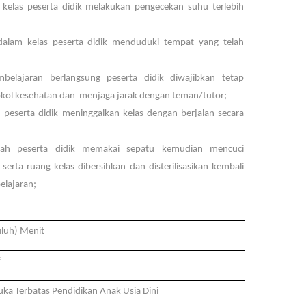
elas peserta didik melakukan pengecekan suhu terlebih
dalam kelas peserta didik menduduki tempat yang telah
belajaran berlangsung peserta didik diwajibkan tetap
ol kesehatan dan menjaga jarak dengan teman/tutor
;
 peserta didik meninggalkan kelas dengan berjalan secara
olah peserta didik memakai sepatu kemudian mencuci
serta ruang kelas dibersihkan dan disterilisasikan kembali
belajaran
;
uluh) Menit
f
ka Terbatas Pendidikan Anak Usia Dini