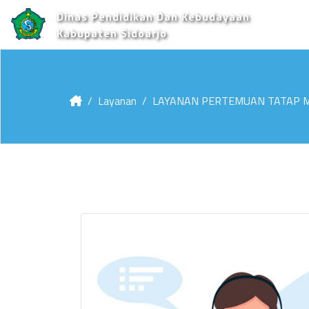
Dinas Pendidikan Dan Kebudayaan
Kabupaten Sidoarjo
Layanan
LAYANAN PERTEMUAN TATAP M