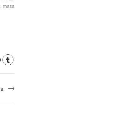
ju masa
ya