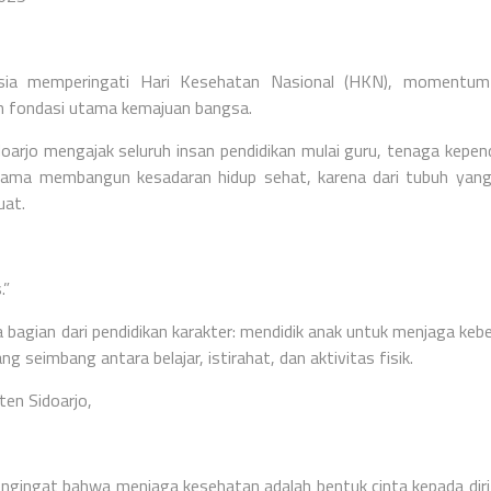
sia memperingati Hari Kesehatan Nasional (HKN), momentum
h fondasi utama kemajuan bangsa.
arjo mengajak seluruh insan pendidikan mulai guru, tenaga kepend
sama membangun kesadaran hidup sehat, karena dari tubuh yan
uat.
.”
bagian dari pendidikan karakter: mendidik anak untuk menjaga kebe
 seimbang antara belajar, istirahat, dan aktivitas fisik.
en Sidoarjo,
engingat bahwa menjaga kesehatan adalah bentuk cinta kepada diri 